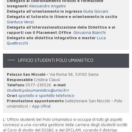
Delegato al coordinamento tirocini e formazione
insegnanti
Alessandro Angelini
Delegata all'orientamento in ingresso
Giulia Giovani
Delegato al tutorato in itinere e orientamento in uscita
Gianluca Venzi
Delegata all'internazionalizzazione della Didattica e ai
rapporti con il Placement Office
Giovanna Bianchi
Delegato alla didattica integrativa e master
Luca
Quattrocchi
UFFICIO STUDENTI POLO UMANISTICO
Palazzo San Niccolò -
Via Roma 56, 53100 Siena
Responsabile
Cristina Clausi
Telefono
0577-235526
e-mail
studenti.poloumanistico@unisi.it
Orari
sportello e sportello telefonico
Prenotazione appuntamento
(selezionare San Niccolò - Polo
umanistico)
:
App Ufirst
L' Ufficio studenti del Polo Umanistico si occupa di tutti gli aspetti
connessi a una corretta gestione delle carriere degli studenti iscritti
ai Corsi di studio del DSSBC e del DFCLAM, curando il disbrigo