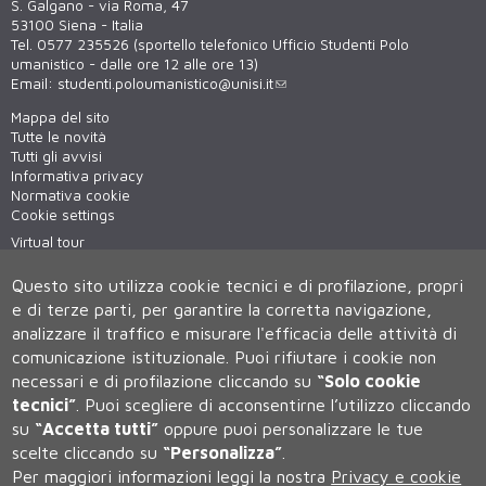
S. Galgano - via Roma, 47
53100 Siena - Italia
Tel. 0577 235526 (sportello telefonico Ufficio Studenti Polo
umanistico - dalle ore 12 alle ore 13)
Email:
studenti.poloumanistico@unisi.it
Mappa del sito
Tutte le novità
Tutti gli avvisi
Informativa privacy
Normativa cookie
Cookie settings
Virtual tour
WiFi - unisiWireless
Questo sito utilizza cookie tecnici e di profilazione, propri
e di terze parti, per garantire la corretta navigazione,
analizzare il traffico e misurare l'efficacia delle attività di
comunicazione istituzionale.
Puoi rifiutare i cookie non
necessari e di profilazione cliccando su
“Solo cookie
tecnici”
.
Puoi scegliere di acconsentirne l’utilizzo cliccando
su
“Accetta tutti”
oppure puoi personalizzare le tue
Università degli Studi di Siena
scelte cliccando su
“Personalizza”
.
Rettorato, via Banchi di Sotto 55, 53100 Siena ITALIA
Per maggiori informazioni leggi la nostra
Privacy e cookie
P.IVA 00273530527 | C.F. 80002070524 | Caselle Pec:
Posta