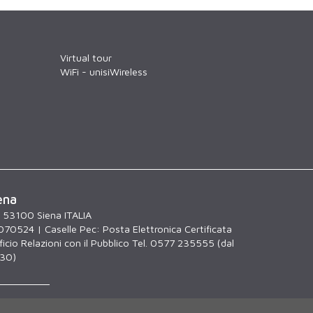
Virtual tour
WiFi - unisiWireless
ena
, 53100 Siena ITALIA
070524 | Caselle Pec:
Posta Elettronica Certificata
icio Relazioni con il Pubblico Tel. 0577 235555 (dal
.30)