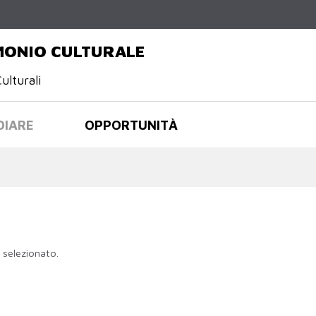
Salta al
contenuto
principale
IMONIO CULTURALE
ulturali
DIARE
OPPORTUNITÀ
 selezionato.